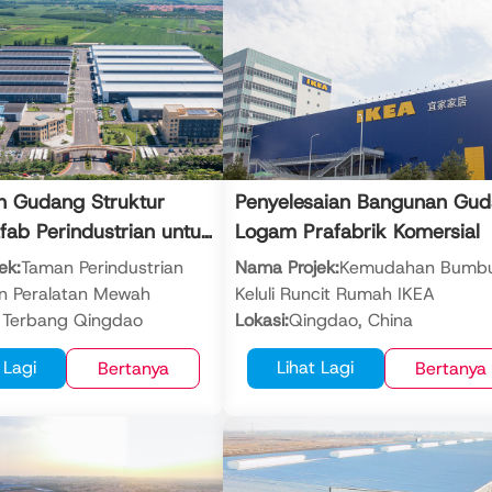
 Gudang Struktur
Penyelesaian Bangunan Gu
afab Perindustrian untuk
Logam Prafabrik Komersial
Global
ek:
Taman Perindustrian
Nama Projek:
Kemudahan Bumb
n Peralatan Mewah
Keluli Runcit Rumah IKEA
 Terbang Qingdao
Lokasi:
Qingdao, China
gdu, Qingdao, China
Jumlah Keluasan Bangunan:
28,
 Lagi
Lihat Lagi
Bertanya
Bertanya
luasan
meter persegi
:
39,947.25 meter persegi
Struktur Bangunan:
Struktur kelu
Bangunan:
Gudang keluli
bangunan gudang logam pasa
ap / bangunan gudang
siap
ang siap (sistem rangka
Tahun Selesai:
2020