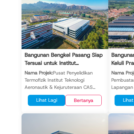
Bangunan Bengkel Pasang Siap
Bangunan
Tersuai untuk Institut
Keluli Pr
Penyelidikan
Pasaran 
Nama Projek:
Pusat Penyelidikan
Nama Proj
Termofizik Institut Teknologi
Pembuata
Aeronautik & Kejuruteraan CAS
Lapangan
Qingdao
Lokasi:
Qingdao, China
Lokasi:
Pin
Lihat Lagi
Lihat
Bertanya
Jumlah Keluasan Bangunan:
42,075
Jumlah Ke
meter persegi
Bangunan
Struktur Bangunan:
Bengkel
Struktur 
Kerangka Keluli Pasang Siap
pasang si
Tahun Selesai:
2023
keluli pas