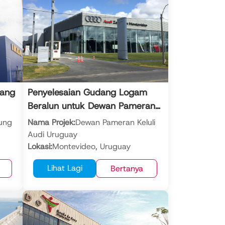
dang
Penyelesaian Gudang Logam
Beralun untuk Dewan Pameran
Keluli Moden
ung
Nama Projek:
Dewan Pameran Keluli
Audi Uruguay
Lokasi:
Montevideo, Uruguay
110
Jumlah Keluasan Bangunan:
4,587
Lihat Lagi
Bertanya
meter persegi
li /
Struktur Bangunan:
Sistem kekuda +
ng
rangka portal / sistem gudang
logam beralun
Tahun Selesai:
2016