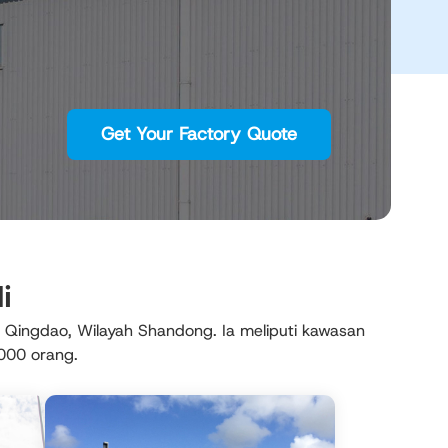
Get Your Factory Quote
i
, Qingdao, Wilayah Shandong. Ia meliputi kawasan
,000 orang.