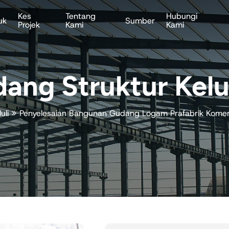
Kes
Tentang
Hubungi
uk
Sumber
Projek
Kami
Kami
ng Struktur Kelu
uli
Penyelesaian Bangunan Gudang Logam Prafabrik Komers