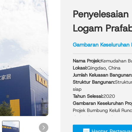
Penyelesaian
Logam Prafab
Gambaran Keseluruhan 
Nama Projek:
Kemudahan Bu
Lokasi:
Qingdao, China
Jumlah Keluasan Bangunan
Struktur Bangunan:
Struktu
siap
Tahun Selesai:
2020
Gambaran Keseluruhan Proj
Projek Bumbung Keluli Ru
daripada pengembangan gl
rumah yang berpangkalan 
Hantar Pertanya
kelengkapan rumah terbesar 