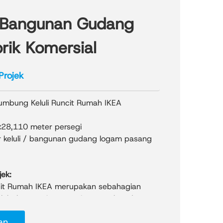
 Bangunan Gudang
rik Komersial
Projek
mbung Keluli Runcit Rumah IKEA
:
28,110 meter persegi
r keluli / bangunan gudang logam pasang
ek:
ncit Rumah IKEA merupakan sebahagian
obal peneraju peruncitan perabot dan
di Sweden—salah satu pembekal
an
di dunia. Projek ini, yang dibina oleh