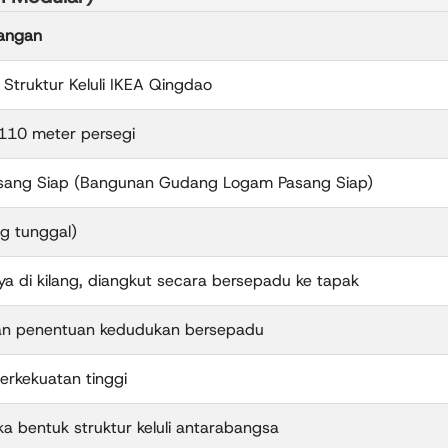
rangan
truktur Keluli IKEA Qingdao
,110 meter persegi
Pasang Siap (Bangunan Gudang Logam Pasang Siap)
g tunggal)
a di kilang, diangkut secara bersepadu ke tapak
an penentuan kedudukan bersepadu
berkekuatan tinggi
a bentuk struktur keluli antarabangsa