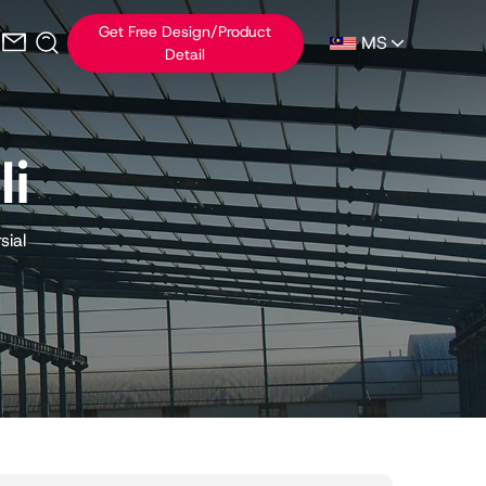
Get Free Design/Product
MS
Detail
li
ial