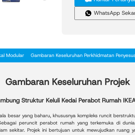
syarikat kami di Qingdao,
WhatsApp Seka
siap rentang besar yang d
komersial volum tinggi.
Dengan jumlah keluasan ba
struktur ini menggunakan
siap yang terdiri daripada
komponen kekuda telah dibu
ikal Modular
Gambaran Keseluruhan Perkhidmatan Penyesu
dan diangkat ke tempatny
meningkatkan kecekapan p
dengan ketara.
Gambaran Keseluruhan Projek
Sebagai sebuah bangunan 
ini memberikan ketahanan y
dioptimumkan dan pembina
mbung Struktur Keluli Kedai Perabot Rumah IKE
logistik runcit global dan 
kala besar yang baharu, khususnya kompleks runcit berstruktu
Sebagai peruncit perabot rumah yang terkemuka di dunia,
m sekitar. Projek ini bertujuan untuk mewujudkan ruang y