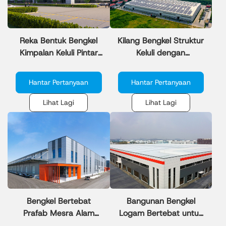
Reka Bentuk Bengkel
Kilang Bengkel Struktur
Kimpalan Keluli Pintar
Keluli dengan
untuk Loji Automasi
Penyelesaian Kuasa
Solar untuk Bengkel
Hantar Pertanyaan
Hantar Pertanyaan
Fabrikasi Keluli
Tempatan
Lihat Lagi
Lihat Lagi
Bengkel Bertebat
Bangunan Bengkel
Prafab Mesra Alam
Logam Bertebat untuk
untuk Taman
Pengeluaran