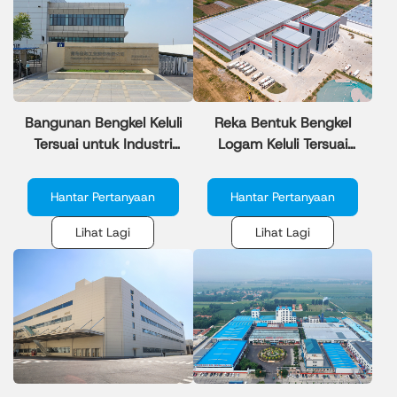
Bangunan Bengkel Keluli
Reka Bentuk Bengkel
Tersuai untuk Industri
Logam Keluli Tersuai
Global – Harga Berdaya
untuk Kilang
Saing
Pembuatan
Hantar Pertanyaan
Hantar Pertanyaan
Lihat Lagi
Lihat Lagi