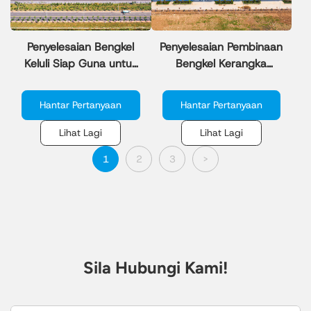
Penyelesaian Bengkel
Penyelesaian Pembinaan
Keluli Siap Guna untuk
Bengkel Kerangka
Kompleks Perindustrian
Logam Berprestasi
Tinggi
Hantar Pertanyaan
Hantar Pertanyaan
Lihat Lagi
Lihat Lagi
1
2
3
>
Sila Hubungi Kami!