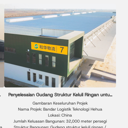
Penyelesaian Gudang Struktur Keluli Ringan untuk
Penyimpanan Godown Perindustrian
Gambaran Keseluruhan Projek
Nama Projek: Bandar Logistik Teknologi Hehua
Lokasi: China
Jumlah Keluasan Bangunan: 32,000 meter persegi
ka
Struktur Bangunan: Gudang struktur keluli ringan /