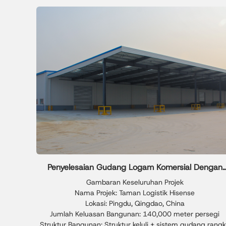
Penyelesaian Gudang Logam Komersial Dengan
Reka Bentuk Gudang Logam Lembaran
Gambaran Keseluruhan Projek
Nama Projek: Taman Logistik Hisense
Lokasi: Pingdu, Qingdao, China
Jumlah Keluasan Bangunan: 140,000 meter persegi
Struktur Bangunan: Struktur keluli + sistem gudang rang