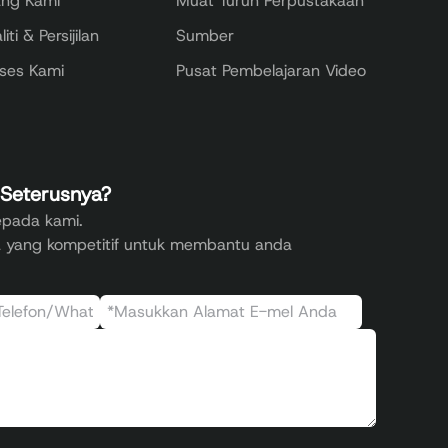
ang Kami
Muat Turun Perpustakaan
liti & Persijilan
Sumber
oses Kami
Pusat Pembelajaran Video
 Seterusnya?
kepada kami.
a yang kompetitif untuk membantu anda