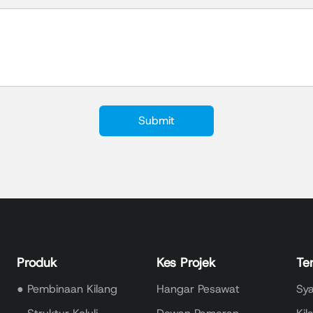
Produk
Kes Projek
Te
●
Pembinaan Kilang
Hangar Pesawat
Sya