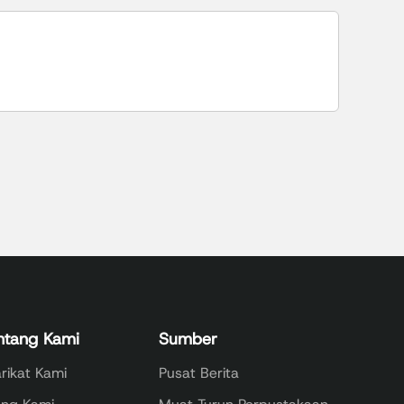
ntang Kami
Sumber
rikat Kami
Pusat Berita