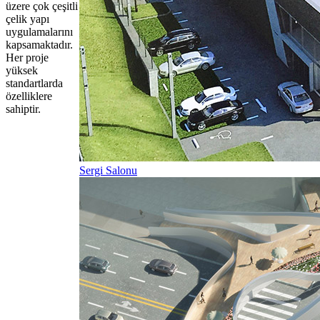
üzere çok çeşitli
çelik yapı
uygulamalarını
kapsamaktadır.
Her proje
yüksek
standartlarda
özelliklere
sahiptir.
Sergi Salonu