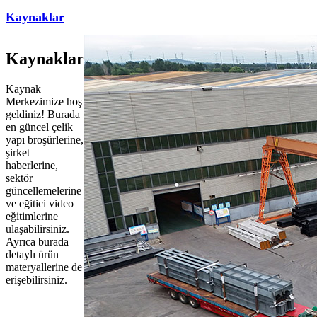
Kaynaklar
Kaynaklar
Kaynak
Merkezimize hoş
geldiniz! Burada
en güncel çelik
yapı broşürlerine,
şirket
haberlerine,
sektör
güncellemelerine
ve eğitici video
eğitimlerine
ulaşabilirsiniz.
Ayrıca burada
detaylı ürün
materyallerine de
erişebilirsiniz.