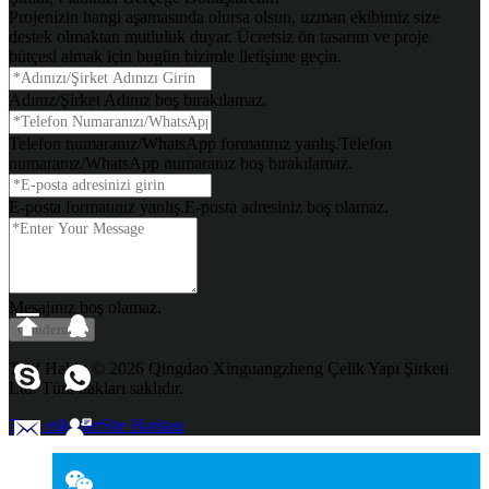
Projenizin hangi aşamasında olursa olsun, uzman ekibimiz size
destek olmaktan mutluluk duyar. Ücretsiz ön tasarım ve proje
bütçesi almak için bugün bizimle iletişime geçin.
Adınız/Şirket Adınız boş bırakılamaz.
Telefon numaranız/WhatsApp formatınız yanlış.
Telefon
numaranız/WhatsApp numaranız boş bırakılamaz.
E-posta formatınız yanlış.
E-posta adresiniz boş olamaz.
Mesajınız boş olamaz.
Göndermek
Telif Hakkı © 2026 Qingdao Xinguangzheng Çelik Yapı Şirketi
Ltd. Tüm hakları saklıdır.
Tüm etiketler
Site Haritası