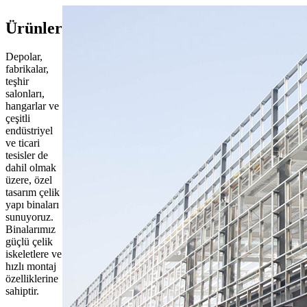
Ürünler
Depolar,
fabrikalar,
teşhir
salonları,
hangarlar ve
çeşitli
endüstriyel
ve ticari
tesisler de
dahil olmak
üzere, özel
tasarım çelik
yapı binaları
sunuyoruz.
Binalarımız
güçlü çelik
iskeletlere ve
hızlı montaj
özelliklerine
sahiptir.