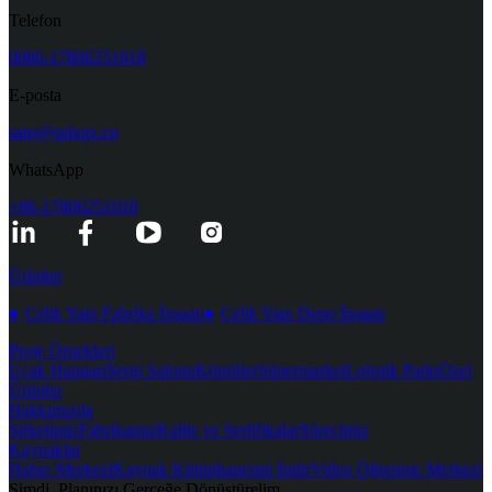
Telefon
0086-17806251018
E-posta
satış@qdxgz.cn
WhatsApp
+86-17806251018
Ürünler
●
Çelik Yapı Fabrika İnşaatı
●
Çelik Yapı Depo İnşaatı
Proje Örnekleri
Uçak Hangarı
Sergi Salonu
Köprüler
Süpermarket
Lojistik Parkı
Özel
Ürünler
Hakkımızda
Şirketimiz
Fabrikamız
Kalite ve Sertifikalar
Sürecimiz
Kaynaklar
Haber Merkezi
Kaynak Kütüphanesini İndir
Video Öğrenme Merkezi
Şimdi, Planınızı Gerçeğe Dönüştürelim