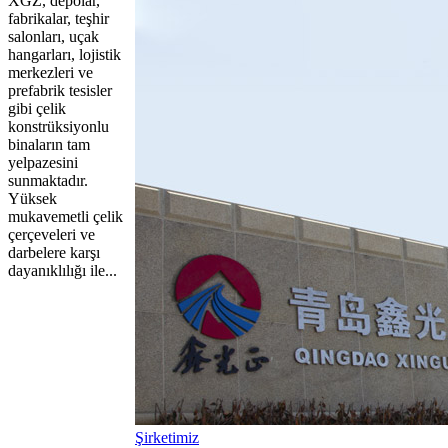
XGZ, depolar,
fabrikalar, teşhir
salonları, uçak
hangarları, lojistik
merkezleri ve
prefabrik tesisler
gibi çelik
konstrüksiyonlu
binaların tam
yelpazesini
sunmaktadır.
Yüksek
mukavemetli çelik
çerçeveleri ve
darbelere karşı
dayanıklılığı ile...
Şirketimiz