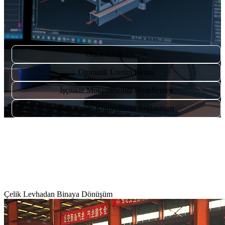
Öncü Akıllı Üretim
Otomatik Üretim Binası
İşçilikte Mükemmelliği Hedeflemek
Titiz Kalite Kontrolünün Sağlanması
Çelik Levhadan Binaya Dönüşüm