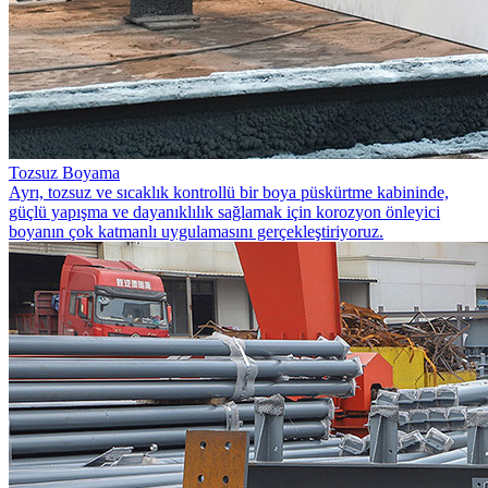
Tozsuz Boyama
Ayrı, tozsuz ve sıcaklık kontrollü bir boya püskürtme kabininde,
güçlü yapışma ve dayanıklılık sağlamak için korozyon önleyici
boyanın çok katmanlı uygulamasını gerçekleştiriyoruz.