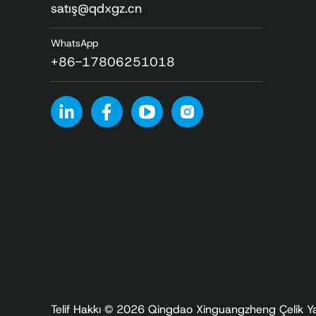
satış@qdxgz.cn
WhatsApp
+86-17806251018
Telif Hakkı © 2026 Qingdao Xinguangzheng Çelik Yapı 