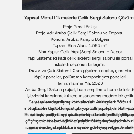
Yapısal Metal Dikmelerle Çelik Sergi Salonu Çözüm
Proje Genel Bakışı
Proje Adı: Aruba Çelik Sergi Salonu ve Deposu
Konum: Aruba, Karayip Bölgesi
Toplam Bina Alanı: 1.585 m²
Bina Yapısı: Çelik Yapı (Sergi Salonu + Depo)
Yapı Sistemi: İki katlı çelik iskeletli sergi salonu ile portal
iskeletli deponun birleşimi.
Duvar ve Çatı Sistemi: Cam giydirme cephe, çimento
köpük paneller, poliüretan kompozit çatı panelleri
Tamamlanma Yılı: 2023
Aruba Sergi Salonu projesi, hem sergileme hem de lojisti
işlevlerini karşılamak üzere tasarlanmış modern bir çelik
Sergi salonu, geniş açıklıklı alanları ve modern mimari
sergi ve depolama kompleksidir. Yaklaşık 1.585
metrekarelik toplam inşaat alanına sahip proje, iki katlı çel
cepheleri desteklemek için yapısal metal dikmeler ve
iskeletli bir sergi salonunu ve portal iskeletli çelik bir depo
Bu proje, yurtdışı sergi ve ticari depo binalarında çelik yap
yapısal çelik dikme çözümleri kullanan özel bir çelik
çözümlerinin esnekliğini ve performansını göstererek hızl
çerçeve sistemi benimsemiştir. Geniş cam giydirme
tek bir verimli düzende birleştiriyor.
inşaat, mimari özgürlük ve uzun vadeli yapısal güvenilirli
cepheler, doğal ışıklandırmayı ve görsel açıklığı artırarak
üst düzey bir ticari sergi ortamı yaratmaktadır. Depo
sağlamaktadır.