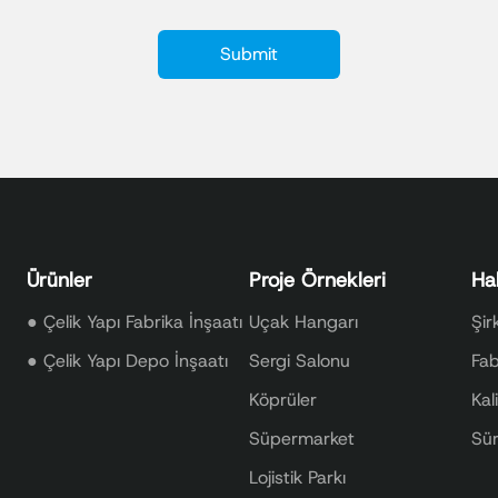
Ürünler
Proje Örnekleri
Ha
●
Çelik Yapı Fabrika İnşaatı
Uçak Hangarı
Şir
●
Çelik Yapı Depo İnşaatı
Sergi Salonu
Fab
Köprüler
Kal
Süpermarket
Sür
Lojistik Parkı