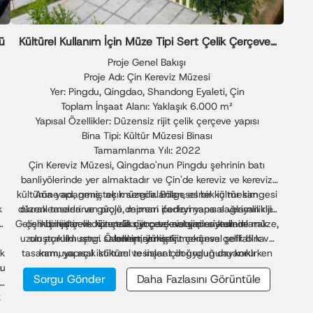
ü
Kültürel Kullanım İçin Müze Tipi Sert Çelik Çerçeveli
Bina Çözümü
Proje Genel Bakışı
Proje Adı: Çin Kereviz Müzesi
Yer: Pingdu, Qingdao, Shandong Eyaleti, Çin
Toplam İnşaat Alanı: Yaklaşık 6.000 m²
Yapısal Özellikler: Düzensiz rijit çelik çerçeve yapısı
Bina Tipi: Kültür Müzesi Binası
Tamamlanma Yılı: 2022
Çin Kereviz Müzesi, Qingdao'nun Pingdu şehrinin batı
banliyölerinde yer almaktadır ve Çin'de kereviz ve kereviz
kültürüne adanmış tek müzedir. Bölgesel bir kültür simgesi
Ana yapı, geniş açık sergi alanları, esnek iç mekan
k
düzenlemeleri ve güçlü deprem performansı sağlayan rijit
olarak tasarlanan proje, mimari ifadeyi yapısal verimlilikle
Gelişmiş rijit çelik konstrüksiyon teknolojisi sayesinde müze,
çelik binalar ve rijit çelik çerçeve sistemleri kullanılarak
birleştiren düzensiz rijit çerçeve yapı sistemini
uzun açıklıklı sergi salonları, yüksek mekânsal şeffaflık ve
oluşturulmuştur. Özelleştirilmiş rijit çerçeve çelik bina
benimsemiştir.
ik
tasarımı, yapısal istikrarı ve inşaat doğruluğunu korurken
kamuya açık kültürel tesisler için uygun dayanıklı
yu
ı
performans elde etmektedir. Proje, modern çelik mimarisini
karmaşık geometrik formları destekler.
Sorgu Gönder
Daha Fazlasını Görüntüle
ı
yerel tarım mirasıyla bütünleştirerek hem işlevsel bir kültür
k
mekanı hem de Pingdu'nun sembolik bir simgesi haline
gelmektedir.