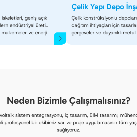
Çelik Yapı Depo İnş
 iskeletleri, geniş açık
Çelik konstrüksiyonlu depolarım
odern endüstriyel üretim
dağıtım ihtiyaçları için tasar
lı malzemeler ve enerji
çerçeveler ve dayanıklı metal
imalat, işleme, montaj
endüstriyel, ticari ve soğuk 
lamaktadır. Küresel
koruma, hızlı inşaat ve uygun 
gereksinimlerini karşılamak ve 
boyutlar, izolasyon sistemler
çözümleri mevcuttur.
Neden Bizimle Çalışmalısınız?
ovoltaik sistem entegrasyonu, iç tasarım, BIM tasarımı, mühendi
teli profesyonel bir ekibimiz var ve proje uygulamasının tüm
sağlıyoruz.