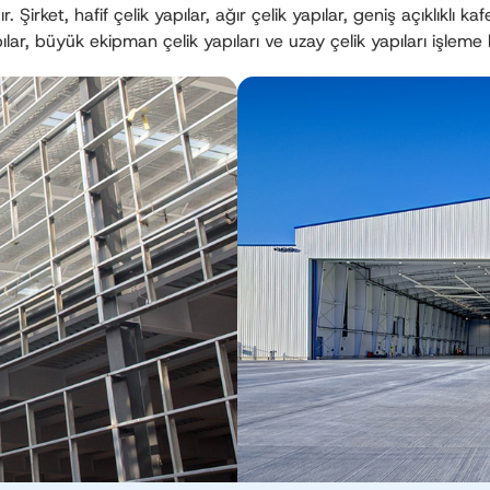
irket, hafif çelik yapılar, ağır çelik yapılar, geniş açıklıklı ka
pılar, büyük ekipman çelik yapıları ve uzay çelik yapıları işleme 