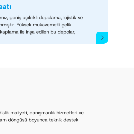
aatı
ız, geniş açıklıklı depolama, lojistik ve
lanmıştır. Yüksek mukavemetli çelik
 kaplama ile inşa edilen bu depolar,
depolama uygulamaları için güvenilir
maliyetli alan sağlar. Farklı depo
operasyonel verimliliği artırmak için özel
i, havalandırma ve yükleme rampası
slik maliyeti, danışmanlık hizmetleri ve
 yaşam döngüsü boyunca teknik destek