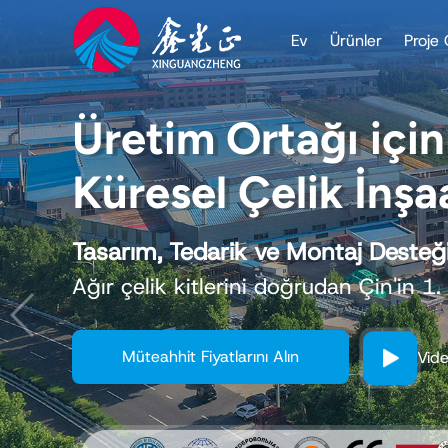
Ev
Ürünler
Proje 
Profesyonel Çelik 
Sağlam Temeliniz
Fabrikalar / Depolar / Özel Yapımla
√ Dayanıklı
√ Enerji Verimli
√ Uygun Maliyetli Çözümler
Çevrimiçi Talep