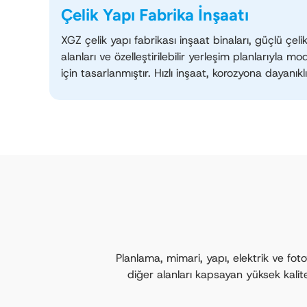
Çelik Yapı Fabrika İnşaatı
XGZ çelik yapı fabrikası inşaat binaları, güçlü çelik
alanları ve özelleştirilebilir yerleşim planlarıyla m
için tasarlanmıştır. Hızlı inşaat, korozyona dayanık
verimli duvar ve çatı sistemleriyle fabrikalarımız, 
ve ağır sanayi operasyonlarının ihtiyaçlarını karşı
teslimat ve kurulum desteği mevcuttur.
Planlama, mimari, yapı, elektrik ve fot
diğer alanları kapsayan yüksek kali