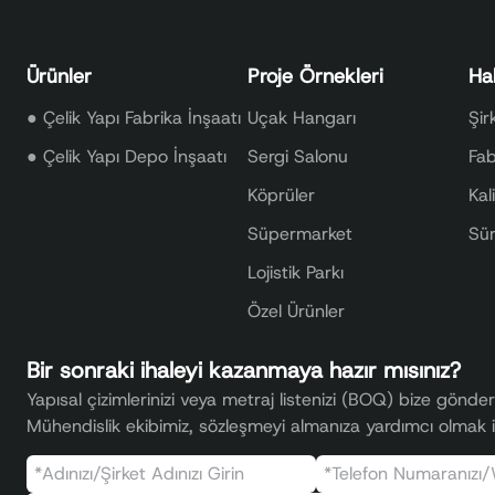
Ürünler
Proje Örnekleri
Ha
●
Çelik Yapı Fabrika İnşaatı
Uçak Hangarı
Şir
●
Çelik Yapı Depo İnşaatı
Sergi Salonu
Fab
Köprüler
Kal
Süpermarket
Sür
Lojistik Parkı
Özel Ürünler
Bir sonraki ihaleyi kazanmaya hazır mısınız?
Yapısal çizimlerinizi veya metraj listenizi (BOQ) bize gönder
Mühendislik ekibimiz, sözleşmeyi almanıza yardımcı olmak içi