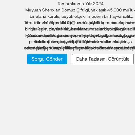
Tamamlanma Yılı: 2024
Muyuan Shenxian Domuz Çiftliği, yaklaşık 45.000 mu'lu
bir alana kurulu, büyük ölçekli modern bir hayvancılık
Tüm temel üretim alanları, uzun açıklıklı iç mekanlar, esn
tesisidir ve bölgedeki 대표 endüstriyel tarım projelerinde
biridir. Proje, dayanıklılık, havalandırma ve biyolojik güvenli
yerleşim planları ve yemleme, havalandırma ve atık
konularında katı gereksinimlerle yüksek yoğunluklu, büyü
yönetimi sistemlerinin verimli entegrasyonunu sağlayan
Modüler çelik çerçeve yapım yöntemi kullanılarak, proje
prefabrik çelik çerçeveli çiftlik binaları kullanılarak inşa
hızlı kurulum, tutarlı kalite kontrolü ve uzun vadeli
hacimli domuz yetiştiriciliğini desteklemek için
edilmiştir. Çelik yapı sistemi, bu ölçekteki tarım projeleri iç
operasyonel güvenilirlik sağlamaktadır. Bu yaklaşım, büyü
standartlaştırılmış çelik çerçeveli bir tarım binası sistemi
ölçekli hayvancılıkta çelik çerçeve tarım binalarının
kritik öneme sahip olan mükemmel yük taşıma
benimsemiştir.
Sorgu Gönder
Daha Fazlasını Görüntüle
avantajlarını vurgulayarak, modern tarım altyapısı için
performansı, korozyon direnci ve hızlı yerinde montaj
sürdürülebilir ve uygun maliyetli bir çözüm sunmaktadır.
sağlar.