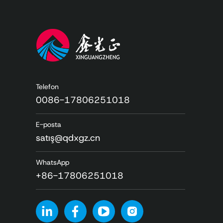
Telefon
0086-17806251018
E-posta
satış@qdxgz.cn
WhatsApp
+86-17806251018