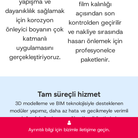
yapışma ve
film kalınlığı
dayanıklılık sağlamak
açısından son
için korozyon
kontrolden geçirilir
önleyici boyanın çok
ve nakliye sırasında
katmanlı
hasarı önlemek için
uygulamasını
profesyonelce
gerçekleştiriyoruz.
paketlenir.
Tam süreçli hizmet
3D modelleme ve BIM teknolojisiyle desteklenen
modüler yapımız, daha az hata ve gecikmeyle verimli
ve doğru fabrika inşası sağlar. Kendi üretimimiz ve
gelişmiş ekipmanlarımızla yüksek kalite, düşük
Ayrıntılı bilgi için bizimle iletişime geçin.
maliyetler ve hızlı zaman çizelgeleri sunuyoruz.