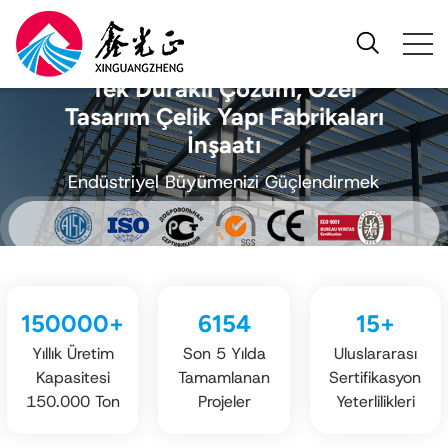
Tek Duraklı Çözüm, Özel
Tasarım Çelik Yapı Fabrikaları
İnşaatı
Endüstriyel Büyümenizi Güçlendirmek
150000
+
6154
15
+
Yıllık Üretim
Son 5 Yılda
Uluslararası
Kapasitesi
Tamamlanan
Sertifikasyon
150.000 Ton
Projeler
Yeterlilikleri