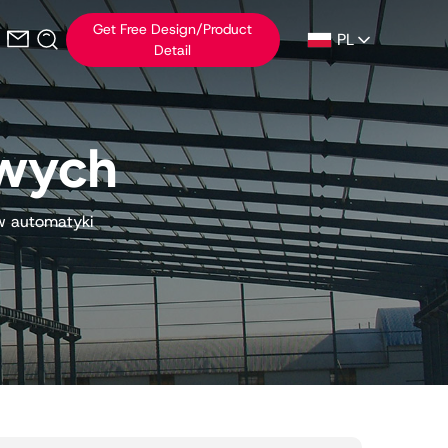
Get Free Design/Product
PL
Detail
owych
ów automatyki