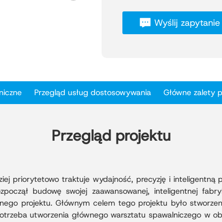
Projekt Qingdao Zhilong Pa
Wyślij zapytanie
o wysokiej klasie, zaproje
nowoczesnej produkcji prze
stalowych hal spawalniczy
łącznej powierzchni użytk
W projekcie zastosowano 
ściennych o grubości 75 mm
niczne
Przegląd usług dostosowywania
Główne zalety 
łączeniami, co zapewnia dos
Panele dachowe z rąbkiem 
a okna z podwójną szybą t
energetyczną i komfort w w
Przegląd projektu
Projekt ten, zbudowany z w
technologii warsztatu spaw
wydajności konstrukcyjnej,
estetyki przemysłowej – w
ej priorytetowo traktuje wydajność, precyzję i inteligentn
inteligentnych zakładów pr
począł budowę swojej zaawansowanej, inteligentnej fabry
nego projektu. Głównym celem tego projektu było stworzeni
potrzeba utworzenia głównego warsztatu spawalniczego w ob