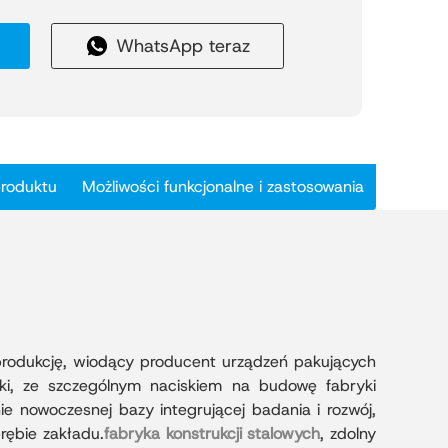
ckaging Equipment to inteligentna fabryka
WhatsApp teraz
ktowana tak, aby spełniać wysokie standardy
mysłowej. Kompleks składa się z pięciu
ch, wzniesionych w dwóch etapach, o
owej 80 000 metrów kwadratowych.
system metalowych, kompozytowych paneli
 z czterostronnymi, zazębiającymi się
produktu
Możliwości funkcjonalne i zastosowania
konałą izolację i elegancką elewację.
360° zwiększają wodoodporność i trwałość,
ermoizolacyjną poprawiają efektywność
arsztatach.
ykorzystaniem precyzyjnie opracowanej
ania stali, jest przykładem zaawansowanej
 zrównoważonego rozwoju i nowoczesnej
yznaczając nowy standard dla
ą produkcję, wiodący producent urządzeń pakujących
odukcyjnych w regionie.
ki, ze szczególnym naciskiem na budowę fabryki
e nowoczesnej bazy integrującej badania i rozwój,
rębie zakładu.
fabryka konstrukcji stalowych
, zdolny