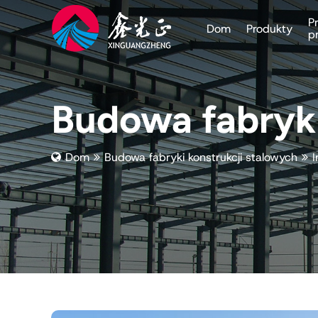
P
Dom
Produkty
p
Budowa fabryki
Dom
Budowa fabryki konstrukcji stalowych
I