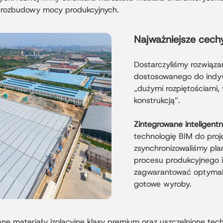
 rozbudowy mocy produkcyjnych.
Najważniejsze cech
Dostarczyliśmy rozwiąza
dostosowanego do indyw
„dużymi rozpiętościami,
konstrukcją”.
Zintegrowane inteligentn
technologię BIM do proj
zsynchronizowaliśmy pla
procesu produkcyjnego i
zagwarantować optymal
gotowe wyroby.
e materiały izolacyjne klasy premium oraz uszczelnione techn