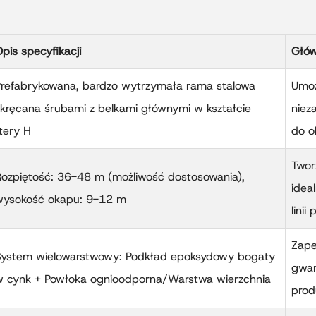
pis specyfikacji
Głów
Prefabrykowana, bardzo wytrzymała rama stalowa
Umoż
kręcana śrubami z belkami głównymi w kształcie
niez
itery H
do o
Twor
ozpiętość: 36-48 m (możliwość dostosowania),
idea
wysokość okapu: 9-12 m
linii
Zape
System wielowarstwowy: Podkład epoksydowy bogaty
gwar
w cynk + Powłoka ognioodporna/Warstwa wierzchnia
prod