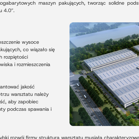
kogabarytowych maszyn pakujących, tworząc solidne podsta
 4.0”.
eszczenie wysoce
kujących, co wiązało się
 rozpiętości
owiska i rozmieszczenia
antować jakość
trzu warsztatu należy
ość, aby zapobiec
ty podczas spawania i
ybki rozwój firmy struktura warsztatu musiała charakteryzow