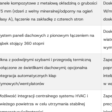
anele kompozytowe z metalową okładziną o grubości
Dosk
5 mm (rdzeń z wełny mineralnej/odporny na ogień
W/m²
lasy A), łączenie na zakładkę z czterech stron
dosk
Dosk
System paneli dachowych z pionowym łączeniem na
wiat
ąbek stojący 360 stopni
wyma
kna z podwójnymi szybami i przegrodą termiczną
Zape
ołączone ze świetlikami dachowymi; opcjonalna
popr
ntegracja automatycznych klap
inte
dymowych/wentylatorów
w wa
ożliwość integracji centralnego systemu HVAC i
Zape
wieżego powietrza w celu utrzymania stabilnej
prec
emperatury/wilgotności
jako