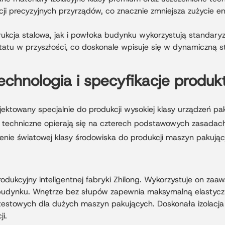
 precyzyjnych przyrządów, co znacznie zmniejsza zużycie ene
kcja stalowa, jak i powłoka budynku wykorzystują standary
tatu w przyszłości, co doskonale wpisuje się w dynamiczną st
echnologia i specyfikacje produk
jektowany specjalnie do produkcji wysokiej klasy urządzeń pa
 techniczne opierają się na czterech podstawowych zasadach:
enie światowej klasy środowiska do produkcji maszyn pakując
odukcyjny inteligentnej fabryki Zhilong. Wykorzystuje on za
udynku. Wnętrze bez słupów zapewnia maksymalną elastyczn
i testowych dla dużych maszyn pakujących. Doskonała izolacj
i.