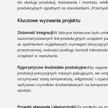
do obsługi produkcji, testowania i montażu wiel
produkcyjnych zgodnych ze standardami „Przemysłu
Kluczowe wyzwania projektu
Złożoność integracji:
W fabryce konieczne było umi
zautomatyzowanych linii produkcyjnych urządzeń pa
ze spełnieniem wyjątkowych wymagań dotyczących
przestrzennej, nośności podłogi, kontroli mikrośrod
urządzeń w warsztacie.
Rygorystyczne środowisko produkcyjne:
Aby zagwar
produkcji precyzyjnych maszyn pakujących, we wnę
utrzymywać stałą temperaturę, wilgotność i czyst
wpływowi czynników środowiskowych na komponen
obróbki.
Przyszła ekspansja i elastyczność:
Ze względu na sz