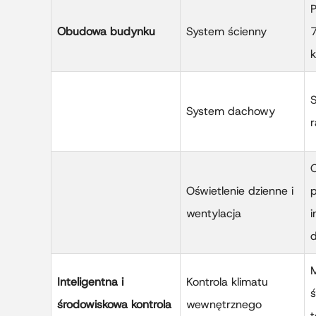
P
Obudowa budynku
System ścienny
7
k
System dachowy
r
O
Oświetlenie dzienne i
p
wentylacja
i
M
Inteligentna i
Kontrola klimatu
ś
środowiskowa kontrola
wewnętrznego
t