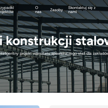
rzypadki
O
Skontaktuj się z
Zasoby
rojektów
nas
nami
 konstrukcji stal
nteligentny projekt warsztatu spawalniczego stali dla zakład