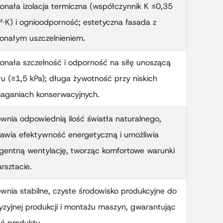
onała izolacja termiczna (współczynnik K ≤0,35
·K) i ognioodporność; estetyczna fasada z
onałym uszczelnieniem.
onała szczelność i odporność na siłę unoszącą
ru (≥1,5 kPa); długa żywotność przy niskich
ganiach konserwacyjnych.
wnia odpowiednią ilość światła naturalnego,
awia efektywność energetyczną i umożliwia
ligentną wentylację, tworząc komfortowe warunki
rsztacie.
wnia stabilne, czyste środowisko produkcyjne do
yzyjnej produkcji i montażu maszyn, gwarantując
ść produktu.