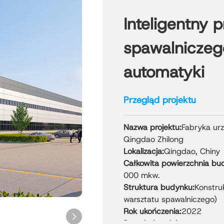
Inteligentny p
spawalniczego
automatyki
Przegląd projektu
Nazwa projektu:
Fabryka ur
Qingdao Zhilong
Lokalizacja:
Qingdao, Chiny
Całkowita powierzchnia bu
000 mkw.
Struktura budynku:
Konstruk
warsztatu spawalniczego)
Rok ukończenia:
2022
Przegląd projektu: