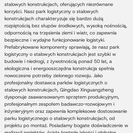
stalowych konstrukcjach, oferujących niezrównane
korzyści. Nasz park logistyczny o stalowych
konstrukcjach charakteryzuje się bardzo dużą
rozpiętością bez słupów środkowych, wysoką nośnością,
odpornością na trzęsienia ziemi i wiatr, co zapewnia
bezpieczne i wydajne funkcjonowanie logistyki.
Prefabrykowane komponenty sprawiają, że nasz park
logistyczny o stalowych konstrukcjach jest szybki w
budowie i niedrogi, z żywotnością ponad 50 lat, a
ekologiczna i energooszczędna konstrukcja spełnia
nowoczesne potrzeby zielonego rozwoju. Jako
profesjonalny dostawca parków logistycznych o
stalowych konstrukcjach, Qingdao Xinguangzheng
dysponuje zaawansowanym sprzętem produkcyjnym,
profesjonalnym zespołem badawczo-rozwojowym i
inżynieryjnym oraz zapewnia kompleksowe dostosowanie
parku logistycznego o stalowych konstrukcjach, od
projektu po montaż. Posiadamy bogate doświadczenie w
realizacji projektów, ścisłą kontrolę jakości i globalne