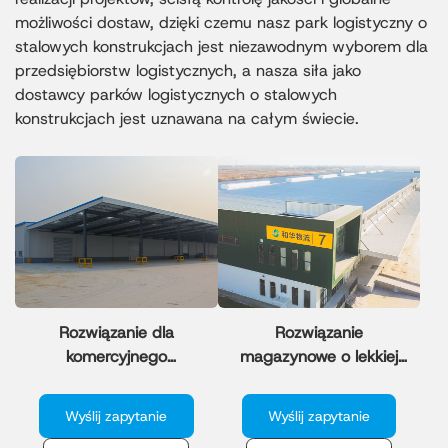
możliwości dostaw, dzięki czemu nasz park logistyczny o
stalowych konstrukcjach jest niezawodnym wyborem dla
przedsiębiorstw logistycznych, a nasza siła jako
dostawcy parków logistycznych o stalowych
konstrukcjach jest uznawana na całym świecie.
Rozwiązanie dla
Rozwiązanie
komercyjnego
magazynowe o lekkiej
magazynu metalowego
konstrukcji stalowej do
z projektem magazynu
składowania
Wyślij zapytanie
Wyślij zapytanie
z blachy
przemysłowego