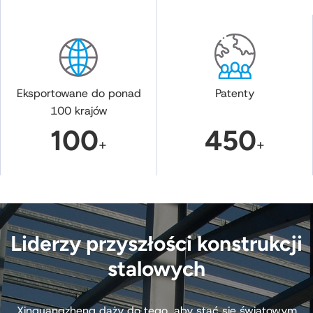
Eksportowane do ponad
Patenty
100 krajów
100
450
+
+
Liderzy przyszłości konstrukcji
stalowych
Xinguangzheng dąży do tego, aby stać się światowym