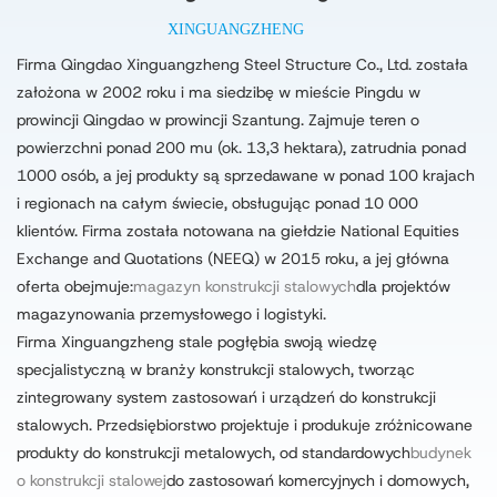
XINGUANGZHENG
Firma Qingdao Xinguangzheng Steel Structure Co., Ltd. została
założona w 2002 roku i ma siedzibę w mieście Pingdu w
prowincji Qingdao w prowincji Szantung. Zajmuje teren o
powierzchni ponad 200 mu (ok. 13,3 hektara), zatrudnia ponad
1000 osób, a jej produkty są sprzedawane w ponad 100 krajach
i regionach na całym świecie, obsługując ponad 10 000
klientów. Firma została notowana na giełdzie National Equities
Exchange and Quotations (NEEQ) w 2015 roku, a jej główna
oferta obejmuje:
magazyn konstrukcji stalowych
dla projektów
magazynowania przemysłowego i logistyki.
Firma Xinguangzheng stale pogłębia swoją wiedzę
specjalistyczną w branży konstrukcji stalowych, tworząc
zintegrowany system zastosowań i urządzeń do konstrukcji
stalowych. Przedsiębiorstwo projektuje i produkuje zróżnicowane
produkty do konstrukcji metalowych, od standardowych
budynek
o konstrukcji stalowej
do zastosowań komercyjnych i domowych,