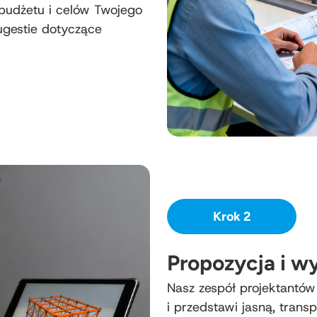
 budżetu i celów Twojego
ugestie dotyczące
Krok 2
Propozycja i w
Nasz zespół projektantów
i przedstawi jasną, tran