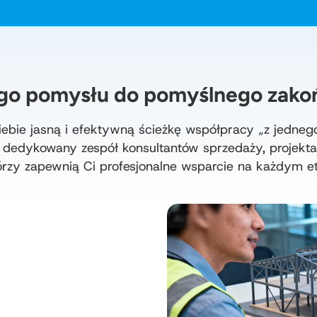
o pomysłu do pomyślnego zakoń
iebie jasną i efektywną ścieżkę współpracy „z jednego
i dedykowany zespół konsultantów sprzedaży, projekta
órzy zapewnią Ci profesjonalne wsparcie na każdym et