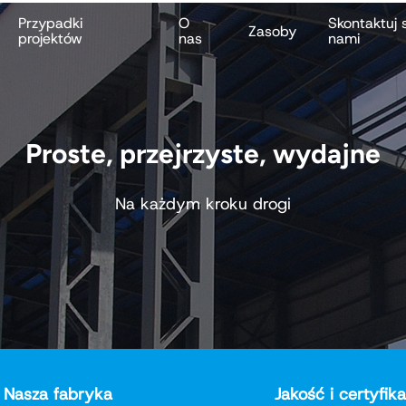
Przypadki
O
Skontaktuj s
Zasoby
projektów
nas
nami
Proste, przejrzyste, wydajne
Na każdym kroku drogi
Nasza fabryka
Jakość i certyfik