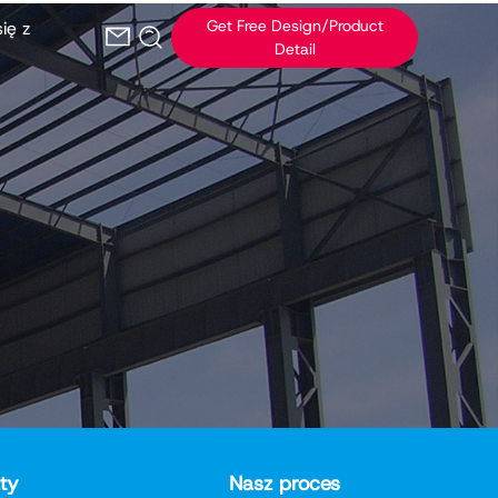
Get Free Design/Product
ię z
Detail
aty
Nasz proces