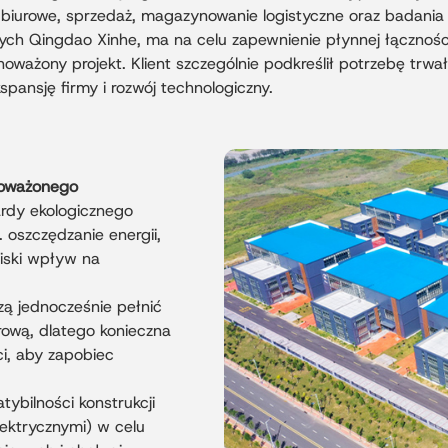
 biurowe, sprzedaż, magazynowanie logistyczne oraz badania i
ych Qingdao Xinhe, ma na celu zapewnienie płynnej łącznoś
ażony projekt. Klient szczególnie podkreślił potrzebę trwałej
spansję firmy i rozwój technologiczny.
noważonego
ardy ekologicznego
oszczędzanie energii,
niski wpływ na
ą jednocześnie pełnić
rową, dlatego konieczna
ci, aby zapobiec
ybilności konstrukcji
lektrycznymi) w celu