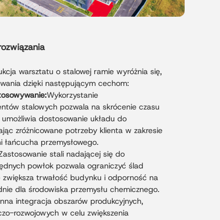
rozwiązania
cja warsztatu o stalowej ramie wyróżnia się,
wania dzięki następującym cechom:
stosowywanie:
Wykorzystanie
ntów stalowych pozwala na skrócenie czasu
 umożliwia dostosowanie układu do
ając zróżnicowane potrzeby klienta w zakresie
ni łańcucha przemysłowego.
Zastosowanie stali nadającej się do
zędnych powłok pozwala ograniczyć ślad
e zwiększa trwałość budynku i odporność na
ednie dla środowiska przemysłu chemicznego.
ynna integracja obszarów produkcyjnych,
czo-rozwojowych w celu zwiększenia