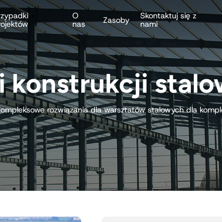
rzypadki
O
Skontaktuj się z
Zasoby
rojektów
nas
nami
 konstrukcji stal
Kompleksowe rozwiązania dla warsztatów stalowych dla kom