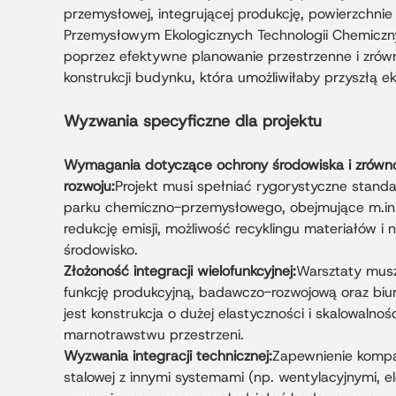
przemysłowej, integrującej produkcję, powierzchnie
Przemysłowym Ekologicznych Technologii Chemiczn
poprzez efektywne planowanie przestrzenne i zrównow
konstrukcji budynku, która umożliwiłaby przyszłą ek
Wyzwania specyficzne dla projektu
Wymagania dotyczące ochrony środowiska i zrów
rozwoju:
Projekt musi spełniać rygorystyczne stand
parku chemiczno-przemysłowego, obejmujące m.in. 
redukcję emisji, możliwość recyklingu materiałów i 
środowisko.
Złożoność integracji wielofunkcyjnej:
Warsztaty musz
funkcję produkcyjną, badawczo-rozwojową oraz biu
jest konstrukcja o dużej elastyczności i skalowalnoś
marnotrawstwu przestrzeni.
Wyzwania integracji technicznej:
Zapewnienie kompat
stalowej z innymi systemami (np. wentylacyjnymi, e