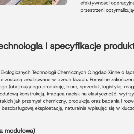
efektywności operacyjne
przestrzeni optymalizuj
echnologia i specyfikacje produk
m Ekologicznych Technologii Chemicznych Qingdao Xinhe o łą
re zostaną zrealizowane w trzech fazach. Pomyślne zakończe
 (obejmującego produkcję, biuro, sprzedaż, logistykę, maga
odułową konstrukcją, kładącą nacisk na elastyczność, wytrzy
akich jak przemysł chemiczny, produkcja oraz badania i rozw
 bezobsługową eksploatację, naturalnie wpisując się w kluczo
ja modułowa)