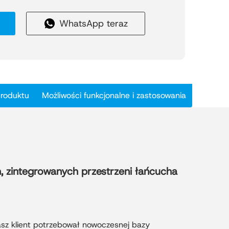
inhua, kluczowym obszarze przemysłowym
WhatsApp teraz
ważonej i zaawansowanej technologicznie
owierzchni ponad 60 000 metrów
0 nowoczesnych hal stalowych
nych w trzech fazach. Faza I została
na do użytku, co stanowi solidny
spansję.
produktu
Możliwości funkcjonalne i zastosowania
f funkcjonalnych – w tym produkcję, biura,
uktów, logistykę i magazynowanie – tworząc
zemysłowy w jednym miejscu. Konstrukcja
wej ramie zapewnia doskonałą wytrzymałość
 i opłacalność, a jednocześnie umożliwia
alowalność.
, zintegrowanych przestrzeni łańcucha
m zaawansowanej konstrukcji warsztatowej ze
ość, zrównoważony rozwój i praktyczność —
 dla rozwoju parków przemysłowych nowej
asz klient potrzebował nowoczesnej bazy