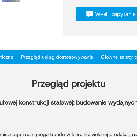
Ekochemicznego Qingdao X
Wyślij zapytanie
skoncentrowanym na zrówno
produkcji. Inwestycja, o p
kwadratowych, obejmuje 1
zaprojektowanych i zbudowa
pomyślnie ukończona i odda
fundament pod przyszłą ek
niczne
Przegląd usług dostosowywania
Główne zalety 
Projekt integruje wiele stre
dział badań i rozwoju prod
kompleksowy ekosystem pr
warsztatu oparta na stalo
Przegląd projektu
konstrukcyjną, elastyczność
szybki montaż i przyszłą sk
owej konstrukcji stalowej: budowanie wydajnych
Projekt ten jest przykłade
stali, łączącej innowacyjn
stanowi punkt odniesienia
generacji.
icznego i rosnącego trendu w kierunku zielonej produkcji, n