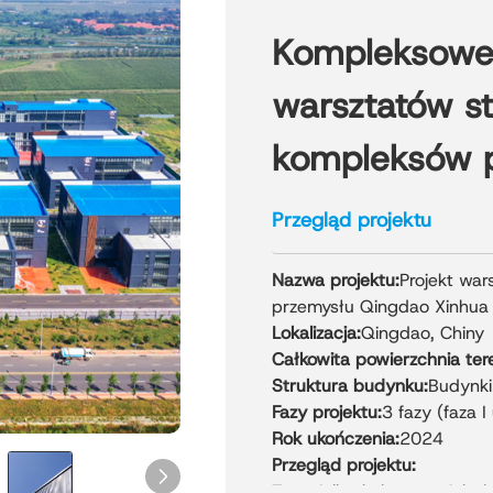
Kompleksowe 
warsztatów s
kompleksów 
Przegląd projektu
Nazwa projektu:
Projekt war
przemysłu Qingdao Xinhua
Lokalizacja:
Qingdao, Chiny
Całkowita powierzchnia ter
Struktura budynku:
Budynki 
Fazy ​​projektu:
3 fazy (faza 
Rok ukończenia:
2024
Przegląd projektu:
Ten wielkoskalowy projekt h