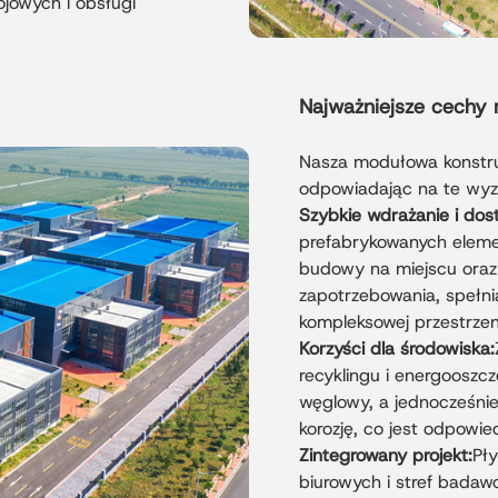
jowych i obsługi
Najważniejsze cechy 
Nasza modułowa konstruk
odpowiadając na te wyz
Szybkie wdrażanie i do
prefabrykowanych eleme
budowy na miejscu oraz
zapotrzebowania, spełni
kompleksowej przestrze
Korzyści dla środowiska:
recyklingu i energooszc
węglowy, a jednocześni
korozję, co jest odpowi
Zintegrowany projekt:
Pł
biurowych i stref badaw