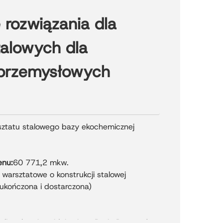
rozwiązania dla
talowych dla
przemysłowych
sztatu stalowego bazy ekochemicznej
enu:
60 771,2 mkw.
warsztatowe o konstrukcji stalowej
I ukończona i dostarczona)
ali stalowej znajduje się w Bazie Przemysłu