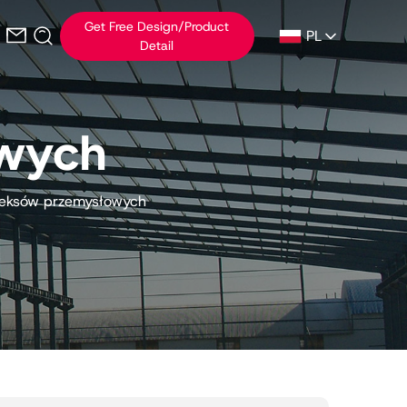
Get Free Design/Product
PL
Detail
owych
pleksów przemysłowych