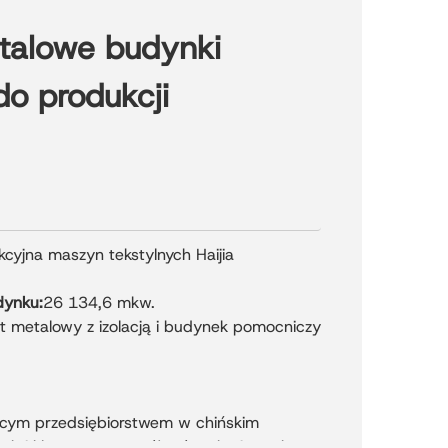
talowe budynki
o produkcji
cyjna maszyn tekstylnych Haijia
dynku:
26 134,6 mkw.
t metalowy z izolacją i budynek pomocniczy
dącym przedsiębiorstwem w chińskim
ych i kluczowym współtwórcą krajowych