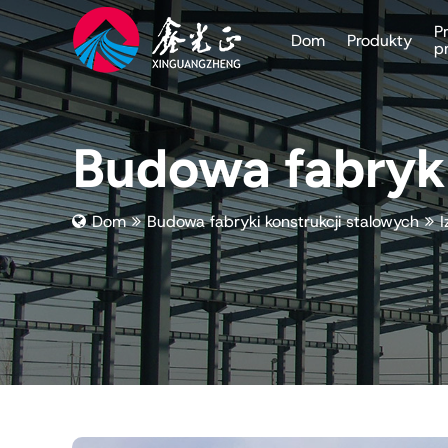
P
Dom
Produkty
p
Budowa fabryki
Dom
Budowa fabryki konstrukcji stalowych
I