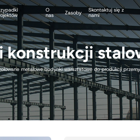
rzypadki
O
Skontaktuj się z
Zasoby
rojektów
nas
nami
 konstrukcji stal
zolowane metalowe budynki warsztatowe do produkcji przemy