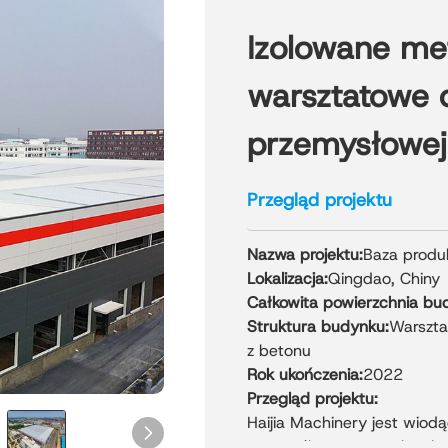
Izolowane me
warsztatowe d
przemysłowej
Przegląd projektu
Nazwa projektu:
Baza produk
Lokalizacja:
Qingdao, Chiny
Całkowita powierzchnia bu
Struktura budynku:
Warszta
z betonu
Rok ukończenia:
2022
Przegląd projektu:
Haijia Machinery jest wio
przemyśle maszyn tekstyln