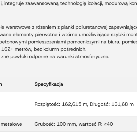
i, integruje zaawansowaną technologię izolacji, modułową kons
 warstwowe z rdzeniem z pianki poliuretanowej zapewniające 
wane elementy pierwotne i wtórne umożliwiające szybki mont
 betonowymi pomieszczeniami pomocniczymi na biura, pomie
o 162+ metrów, bez kolumn pośrednich.
trzne powłoki odporne na warunki atmosferyczne.
m
Specyfikacja
Rozpiętość: 162,615 m, Długość: 161,68 m
e metalowe
Grubość: 100 mm, wartość R: ≥40