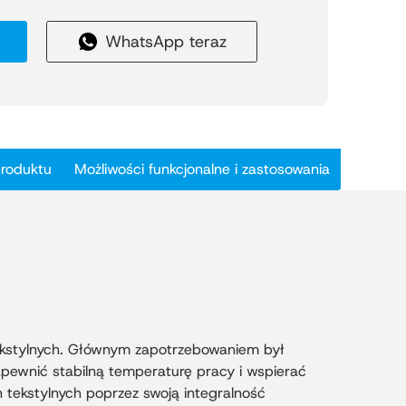
stylnego. Jako prezes Stowarzyszenia
WhatsApp teraz
est uznawana za czołowego producenta
.
alę projekt, zrealizowany przez firmę
ture, obejmuje halę produkcyjną o
betonowy budynek pomocniczy o łącznej
ów kwadratowych. Główny, izolowany
produktu
Możliwości funkcjonalne i zastosowania
ość 161,68 metra i rozpiętość 162,615
ą przestrzeń wewnętrzną bez słupów,
ntażu i testowania maszyn tekstylnych.
woczesne zasady projektowania hal
wyjątkową trwałość, efektywność
trukcji. Łącząc funkcjonalność ze
hale metalowe spełniają zaawansowane
ocześnie redukując zużycie energii –
inteligentnych i wydajnych zakładów
kstylnych. Głównym zapotrzebowaniem był
maszyn tekstylnych.
apewnić stabilną temperaturę pracy i wspierać
 tekstylnych poprzez swoją integralność