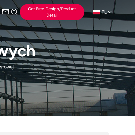
Get Free Design/Product
PL
Detail
owych
słowej