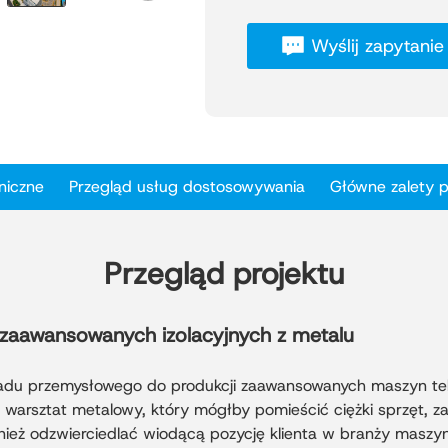
standardów dla sprzętu tek
Wyślij zapytanie
Maszyn Tkackich, Haijia j
krosien wodnych w Chinach
Ten zakrojony na szeroką sk
Xinguang Zheng Steel Struc
konstrukcji stalowej oraz 
powierzchni 26 134,6 metr
niczne
Przegląd usług dostosowywania
Główne zalety 
warsztat metalowy ma dług
metra, zapewniając ogromn
idealną do precyzyjnego mo
W obiekcie zastosowano no
Przegląd projektu
metalowych, aby zapewnić 
termiczną i stabilność kons
 zaawansowanych izolacyjnych z metalu
zrównoważonym rozwojem, 
potrzeby produkcyjne, jedn
wyznaczając standardy dla 
ładu przemysłowego do produkcji zaawansowanych maszyn te
przemysłowych w sektorze 
y warsztat metalowy, który mógłby pomieścić ciężki sprzęt, z
ież odzwierciedlać wiodącą pozycję klienta w branży maszyn