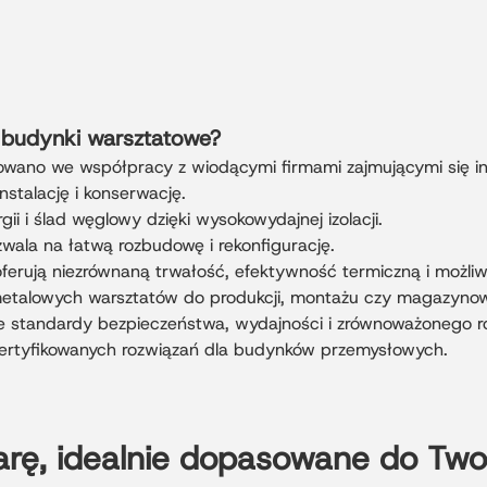
budynki warsztatowe?
wano we współpracy z wiodącymi firmami zajmującymi się inż
instalację i konserwację.
ii i ślad węglowy dzięki wysokowydajnej izolacji.
ala na łatwą rozbudowę i rekonfigurację.
erują niezrównaną trwałość, efektywność termiczną i możli
 metalowych warsztatów do produkcji, montażu czy magazyno
e standardy bezpieczeństwa, wydajności i zrównoważonego ro
 certyfikowanych rozwiązań dla budynków przemysłowych.
arę, idealnie dopasowane do Tw