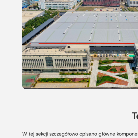
T
W tej sekcji szczegółowo opisano główne kompone