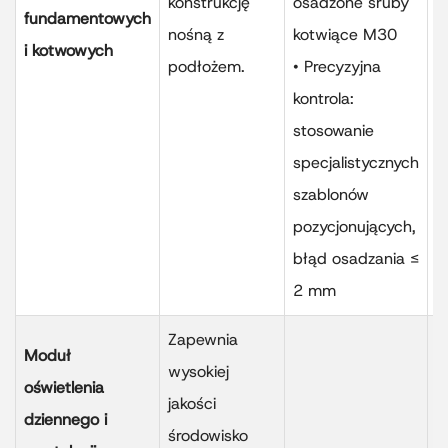
konstrukcję
osadzone śruby
s
fundamentowych
nośną z
kotwiące M30
p
i kotwowych
podłożem.
• Precyzyjna
m
kontrola:
s
stosowanie
s
specjalistycznych
u
szablonów
m
pozycjonujących,
s
błąd osadzania ≤
k
2 mm
Zapewnia
Moduł
wysokiej
oświetlenia
jakości
dziennego i
środowisko