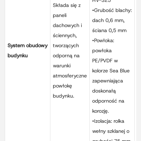
HV-325
r
Składa się z
•Grubość blachy:
s
paneli
dach 0,6 mm,
e
dachowych i
ściana 0,5 mm
p
ściennych,
•Powłoka:
W
System obudowy
tworzących
powłoka
i
budynku
odporną na
PE/PVDF w
z
warunki
kolorze Sea Blue
s
atmosferyczne
zapewniająca
ś
powłokę
doskonałą
p
budynku.
odporność na
z
korozję.
z
•Izolacja: rolka
z
wełny szklanej o