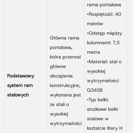
rama portalowa
r
•Rozpiętość: 40
ś
metrów
p
•Odstęp między
Główna rama
s
kolumnami: 7,5
portalowa,
p
metra
która przenosi
w
•Materiał: stal o
główne
s
wysokiej
Podstawowy
obciążenia
u
wytrzymałości
system ram
konstrukcyjne,
m
Q345B
stalowych
wykonana jest
e
•Typ belki:
ze stali o
u
stożkowe belki
wysokiej
p
stalowe w
wytrzymałości
m
kształcie litery H
.
w