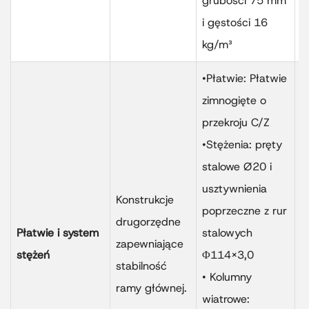
grubości 75 mm
i gęstości 16
kg/m³
•Płatwie: Płatwie
T
zimnogięte o
s
przekroju C/Z
w
•Stężenia: pręty
g
stalowe Ø20 i
a
usztywnienia
Konstrukcje
b
poprzeczne z rur
drugorzędne
k
Płatwie i system
stalowych
zapewniające
w
stężeń
Φ114×3,0
stabilność
w
• Kolumny
ramy głównej.
w
wiatrowe: