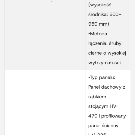
(wysokość
p
środnika: 600–
u
950 mm)
w
•Metoda
0
łączenia: śruby
cierne o wysokiej
wytrzymałości
•Typ panelu:
Panel dachowy z
rąbkiem
stojącym HV-
470 i profilowany
S
panel ścienny
d