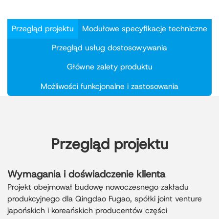
nośność, odporność na korozję i szybki montaż,
dzięki czemu idealnie nadaje się do zastosowań
Przegląd projektu
Modułowe specyfikacje techniczne
przemysłowych na wybrzeżu Qingdao.
Rok ukończenia:
2020
Przegląd usług dostosowywania
Główne zalety produktu
Możliwości funkcjonalne i zastosowania
Przegląd projektu
Wymagania i doświadczenie klienta
Projekt obejmował budowę nowoczesnego zakładu
produkcyjnego dla Qingdao Fugao, spółki joint venture
japońskich i koreańskich producentów części