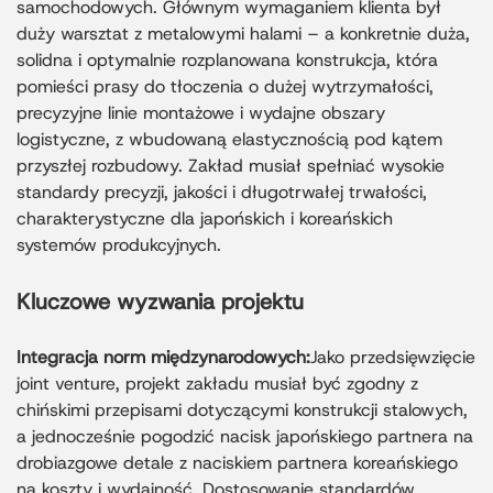
samochodowych. Głównym wymaganiem klienta był
duży warsztat z metalowymi halami – a konkretnie duża,
solidna i optymalnie rozplanowana konstrukcja, która
pomieści prasy do tłoczenia o dużej wytrzymałości,
precyzyjne linie montażowe i wydajne obszary
logistyczne, z wbudowaną elastycznością pod kątem
przyszłej rozbudowy. Zakład musiał spełniać wysokie
standardy precyzji, jakości i długotrwałej trwałości,
charakterystyczne dla japońskich i koreańskich
systemów produkcyjnych.
Kluczowe wyzwania projektu
Integracja norm międzynarodowych:
Jako przedsięwzięcie
joint venture, projekt zakładu musiał być zgodny z
chińskimi przepisami dotyczącymi konstrukcji stalowych,
a jednocześnie pogodzić nacisk japońskiego partnera na
drobiazgowe detale z naciskiem partnera koreańskiego
na koszty i wydajność. Dostosowanie standardów