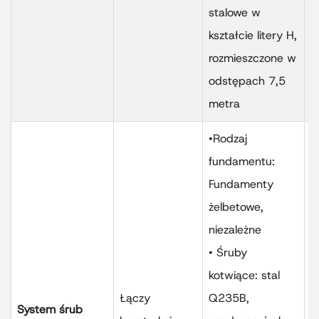
Q
stalowe w
s
kształcie litery H,
p
rozmieszczone w
o
odstępach 7,5
b
metra
•Rodzaj
fundamentu:
D
Fundamenty
r
żelbetowe,
o
niezależne
c
• Śruby
s
kotwiące: stal
k
Łączy
Q235B,
p
System śrub