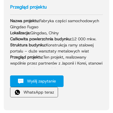
Przegląd projektu
Nazwa projektu:
Fabryka części samochodowych
Qingdao Fugao
Lokalizacja:
Qingdao, Chiny
Całkowita powierzchnia budynku:
12 000 mkw.
Struktura budynku:
Konstrukcja ramy stalowej
portalu – duże warsztaty metalowych wiat
Przegląd projektu:
Ten projekt, realizowany
wspólnie przez partnerów z Japonii i Korei, stanowi
nowoczesną bazę produkcyjną dla przemysłu
motoryzacyjnego. Ukończona w listopadzie 2020
Wyślij zapytanie
roku fabryka oferuje duże, metalowe hale
warsztatowe o maksymalnej rozpiętości 40
WhatsApp teraz
metrów, zapewniające dużą i swobodną
przestrzeń wewnętrzną, odpowiednią dla
precyzyjnych maszyn i linii montażowych. Stalowa
konstrukcja ramowa portalu zapewnia wyjątkową