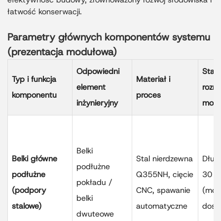
łatwość konserwacji.
Parametry głównych komponentów systemu
(prezentacja modułowa)
Odpowiedni
Stan
Typ i funkcja
Materiał i
element
rozmi
komponentu
proces
inżynieryjny
modu
Belki
Belki główne
Stal nierdzewna
Dług
podłużne
podłużne
Q355NH, cięcie
30 
pokładu /
(podpory
CNC, spawanie
(moż
belki
stalowe)
automatyczne
dost
dwuteowe