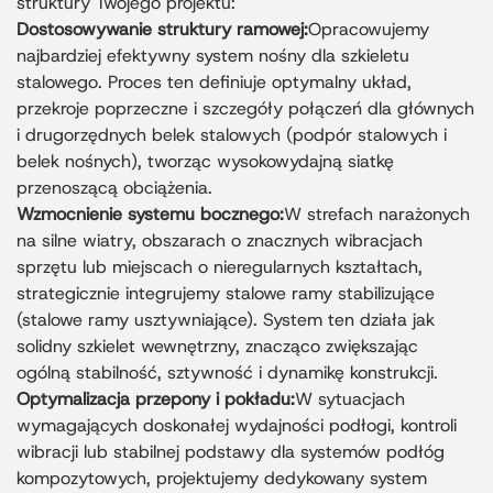
struktury Twojego projektu:
Dostosowywanie struktury ramowej:
Opracowujemy
najbardziej efektywny system nośny dla szkieletu
stalowego. Proces ten definiuje optymalny układ,
przekroje poprzeczne i szczegóły połączeń dla głównych
i drugorzędnych belek stalowych (podpór stalowych i
belek nośnych), tworząc wysokowydajną siatkę
przenoszącą obciążenia.
Wzmocnienie systemu bocznego:
W strefach narażonych
na silne wiatry, obszarach o znacznych wibracjach
sprzętu lub miejscach o nieregularnych kształtach,
strategicznie integrujemy stalowe ramy stabilizujące
(stalowe ramy usztywniające). System ten działa jak
solidny szkielet wewnętrzny, znacząco zwiększając
ogólną stabilność, sztywność i dynamikę konstrukcji.
Optymalizacja przepony i pokładu:
W sytuacjach
wymagających doskonałej wydajności podłogi, kontroli
wibracji lub stabilnej podstawy dla systemów podłóg
kompozytowych, projektujemy dedykowany system