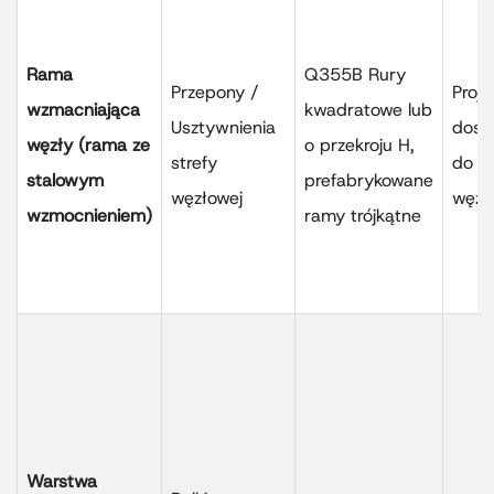
Rama
Q355B Rury
Przepony /
Proje
wzmacniająca
kwadratowe lub
Usztywnienia
dost
węzły (rama ze
o przekroju H,
strefy
do k
stalowym
prefabrykowane
węzłowej
węzł
wzmocnieniem)
ramy trójkątne
Warstwa