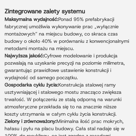
Zintegrowane zalety systemu
Maksymalna wydajność:
Ponad 95% prefabrykacji
fabrycznej umożliwia wykonywanie prac „wyłącznie
montażowych” na miejscu budowy, co skraca czas
budowy o około 40% w porównaniu z konwencjonalnymi
metodami montażu na miejscu.
Najwyższa jakość:
Cyfrowe modelowanie i produkcja
pozwalają na uzyskanie precyzji na poziomie milimetra,
gwarantując prawidłowe ustawienie konstrukcji i
wydajność od samego początku.
Gospodarka cyklu życia:
Konstrukcja stalowej ramy
usztywniającej i stalowego mostu znacząco zwiększa
trwałość. W połączeniu ze stalą odporną na warunki
atmosferyczne przekłada się to na znacznie niższe
koszty utrzymania w całym cyklu życia konstrukcji.
Zielony i zrównoważony:
Minimalna ilość prac mokrych,
hałasu i pyłu na placu budowy. Cała stal nadaje się w
100% do recyklingu, co jest zgodne z zasadami