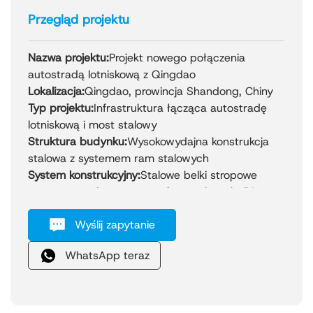
Przegląd projektu
Nazwa projektu:
Projekt nowego połączenia
autostradą lotniskową z Qingdao
Lokalizacja:
Qingdao, prowincja Shandong, Chiny
Typ projektu:
Infrastruktura łącząca autostradę
lotniskową i most stalowy
Struktura budynku:
Wysokowydajna konstrukcja
stalowa z systemem ram stalowych
System konstrukcyjny:
Stalowe belki stropowe
mostowe, stalowe ramy nośne, stalowe belki
nośne i belki zintegrowane w ciągłą konstrukcję
Wyślij zapytanie
ramy stalowej
Rok ukończenia:
2021
WhatsApp teraz
Projekt połączenia Qingdao New Airport
Expressway to przełomowa linia łącząca lotnisko z
nowym lotniskiem, powszechnie znana jako „Aleja
Bramna” prowadząca z centrum Qingdao do