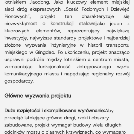
nośnej i precyzyjnemu rozmieszczeniu stalowych
lotniskiem Jiaodong. Jako kluczowy element miejskiej
belek nośnych, projekt charakteryzuje się
sieci dróg ekspresowych „Sześć Poziomych i Dziewięć
doskonałą odpornością sejsmiczną,
Pionowych”, projekt ten charakteryzuje się
wytrzymałością zmęczeniową i efektywnością
niezwykłą
most o konstrukcji stalowej
jako jeden z
budowy. Szerokie zastosowanie stalowych belek
kluczowych elementów, reprezentujący największą
stropowych mostowych oraz stalowych belek
inwestycję, najwyższe standardy projektowe i najbardziej
nośnych i dźwigarów przyspiesza montaż i skraca
złożone wyzwania inżynieryjne w historii transportu
czas budowy na miejscu.
miejskiego w Qingdao. Po ukończeniu, projekt znacząco
Po ukończeniu budowy ta linia szybkiego ruchu
usprawni podróże między lotniskiem a centrum miasta,
łącząca lotnisko z nowym lotniskiem Qingdao
wzmacniając funkcjonalność zintegrowanego węzła
znacznie usprawni komunikację między nowym
komunikacyjnego miasta i napędzając regionalny rozwój
lotniskiem Qingdao a obszarami miejskimi,
gospodarczy.
wzmocni regionalną sieć transportową i zapewni
wysokiej jakości infrastrukturę stalową, która
Główne wyzwania projektu
będzie stanowić punkt odniesienia dla wzrostu
gospodarczego, efektywności logistycznej i
Duże rozpiętości i skomplikowane wyrównanie:
Aby
przyszłej ekspansji miejskiej.
przeciąć istniejące główne drogi, rzeki i obszary
zabudowane, projekt wymagał budowy wielu długich
odcinków mostu o ciasnych krzywiznach, co wymagało