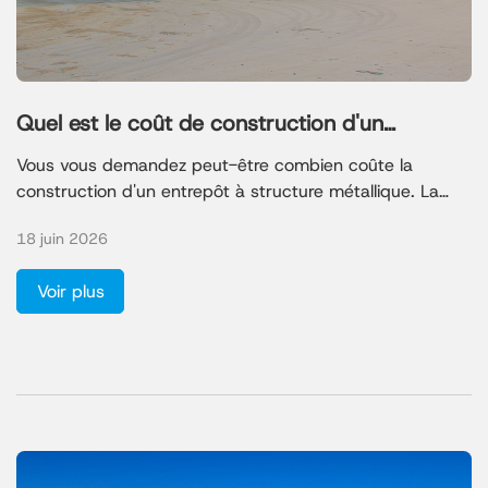
Quel est le coût de construction d'un
entrepôt en acier ?
Vous vous demandez peut-être combien coûte la
construction d'un entrepôt à structure métallique. La
plupart des projets se situent entre 20 et 70 dollars le
18 juin 2026
pied carré pour un stockage à sec, mais les prix
peuvent augmenter pour des besoins spécifiques.
Voir plus