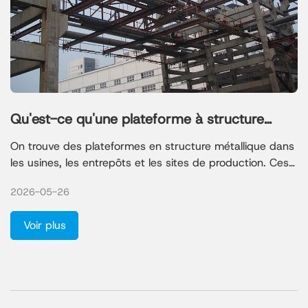
Qu'est-ce qu'une plateforme à structure
métallique ?
On trouve des plateformes en structure métallique dans
les usines, les entrepôts et les sites de production. Ces
plateformes permettent de supporter des machines
2026-05-26
lourdes et de créer des espaces de travail sécurisés.
Qingdao Xinguangzheng Steel Structure Co., Ltd. est un
Voir plus
chef de file du secteur grâce à ses conceptions
robustes qui répondent aux besoins des projets miniers,
chimiques et pétrochimiques.