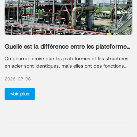
Quelle est la différence entre les plateformes
en acier et les structures en acier ?
On pourrait croire que les plateformes et les structures
en acier sont identiques, mais elles ont des fonctions
différentes. Une plateforme en acier offre une surface
2026-07-06
surélevée et robuste pour les machines ou les
travailleurs. Une structure en acier constitue l'ossature
Voir plus
principale d'un bâtiment ou d'une installation. Beaucoup
pensent que l'acier représente toujours le coût le plus
élevé ou que les structures en acier sont trop chères,
mais ces idées reçues sont infondées.