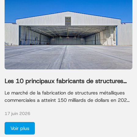
Les 10 principaux fabricants de structures
métalliques commerciales en 2026
Le marché de la fabrication de structures métalliques
commerciales a atteint 150 milliards de dollars en 2024
et devrait croître à un TCAC de 6,4 %, porté par le
17 juin 2026
développement des infrastructures et l'urbanisation.
Choisir un fabricant de structures métalliques réputé
Voir plus
vous permet d'éviter les retards et les erreurs
coûteuses. Consultez les profils et le tableau comparatif