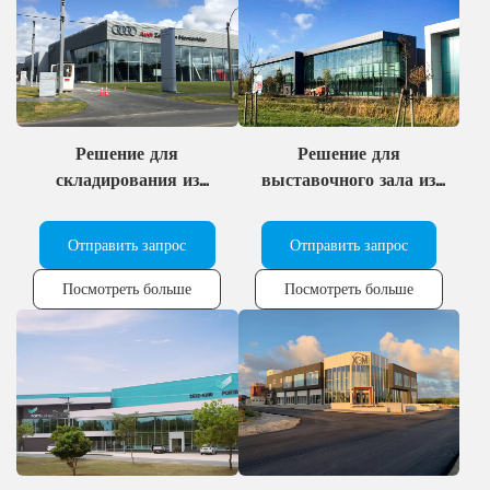
Решение для
Решение для
складирования из
выставочного зала из
гофрированного
стальных конструкций
металла для
с использованием
Отправить запрос
Отправить запрос
современного стального
систем балок из
выставочного зала.
тонколистовой стали.
Посмотреть больше
Посмотреть больше