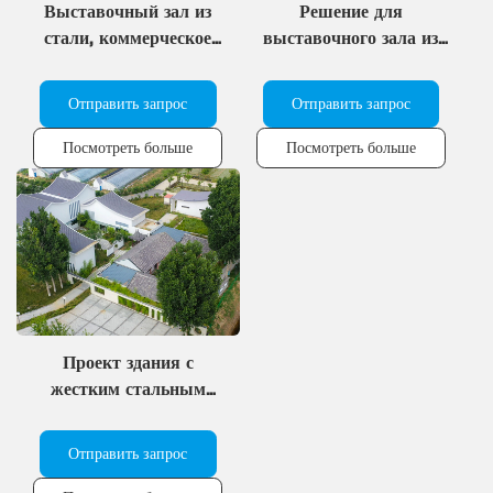
Выставочный зал из
Решение для
стали, коммерческое
выставочного зала из
здание с каркасом из
стали с использованием
стальных конструкций.
металлических несущих
Отправить запрос
Отправить запрос
элементов.
Посмотреть больше
Посмотреть больше
Проект здания с
жестким стальным
каркасом для музея,
предназначенного для
Отправить запрос
культурных