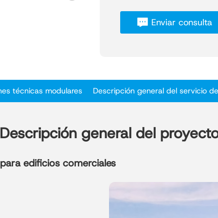
Este proyecto de pabellón 
Enviar consulta
diseñado a medida para ref
cliente, con una arquitectur
adopta una moderna estruc
eficiencia estructural con 
acristaladas se integran en
potenciando la transparenci
nes técnicas modulares
Descripción general del servicio de
amplitud.
La sala de exposiciones pr
curva de dos plantas, que d
construcción con pórticos 
Descripción general del proyect
complejas. Los colores exte
aerodinámicas convierten al
para edificios comerciales
su función como espacio de
de la marca.
Como edificio comercial de
este proyecto ofrece una ex
construcción y una gran d