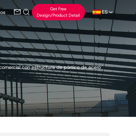
Get Free
ES
nos
Design/Product Detail
 comercial con estructura de pórtico de acero