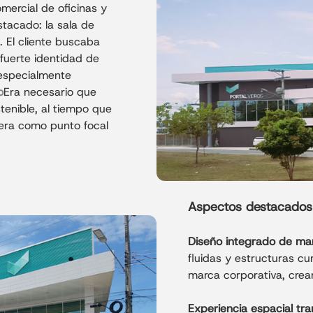
estándares internacionales
ercial de oficinas y
demuestra cómo los edifici
tacado: la sala de
pueden lograr un equilibrio
. El cliente buscaba
rentabilidad en la arquitec
fuerte identidad de
 especialmente
o
Era necesario que
stenible, al tiempo que
viera como punto focal
Aspectos destacados 
Diseño integrado de ma
fluidas y estructuras cu
marca corporativa, crea
Experiencia espacial tr