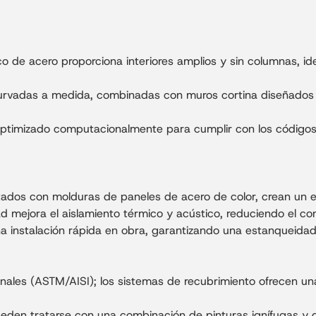
co de acero proporciona interiores amplios y sin columnas, id
urvadas a medida, combinadas con muros cortina diseñados a
optimizado computacionalmente para cumplir con los códigos
ados con molduras de paneles de acero de color, crean un efe
dad mejora el aislamiento térmico y acústico, reduciendo el c
instalación rápida en obra, garantizando una estanqueidad s
nales (ASTM/AISI); los sistemas de recubrimiento ofrecen una
ueden tratarse con una combinación de pinturas ignífugas y