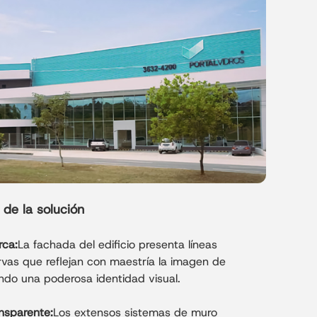
 para espacios de exposición. Este proyecto
os con estructura de pórtico de acero
 óptimo entre estética, funcionalidad y
tura comercial moderna.
de la solución
rca:
La fachada del edificio presenta líneas
rvas que reflejan con maestría la imagen de
ndo una poderosa identidad visual.
ansparente:
Los extensos sistemas de muro