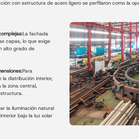
rendimiento de las estructu
n con estructura de acero ligero se perfilaron como la opció
arquitectónicas complejas,
carga, una construcción ef
adecuada para sedes de con
públicos.
complejas:
La fachada
as capas, lo que exige
n alto grado de
mensiones:
Para
 la distribución interior,
la zona central,
structura.
ar la iluminación natural
terior bajo la luz solar