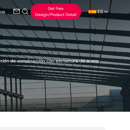
Get Free
ES
nos
Design/Product Detail
ución de construcción con estructura de acero