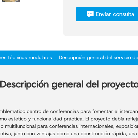
Año de finalización:
2022
Enviar consulta
El Centro de Conferencias d
público con un diseño de e
personalizado, ideal para 
internacionales. El proyec
construcción con estructur
compleja geometría curva tr
nes técnicas modulares
Descripción general del servicio de
expresión arquitectónica co
Un elemento arquitectónico
metros de diámetro en el c
afuera en espiral con un r
Descripción general del proyect
estructura del anillo interior
rectangulares de acero dobl
formado por ocho vigas de
ensambladas con exactitud 
mblemático centro de conferencias para fomentar el intercam
que el anillo interior se p
o estético y funcionalidad práctica. El proyecto debía refle
caliente para lograr superfi
uso multifuncional para conferencias internacionales, exposic
Este centro de conferencias
tintiva, junto con ventajas como una construcción rápida, una