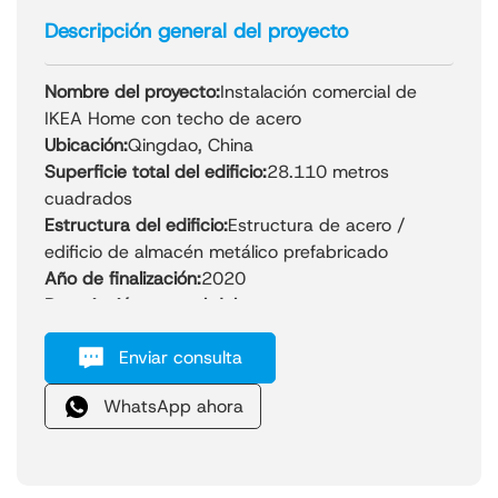
Descripción general del proyecto
Nombre del proyecto:
Instalación comercial de
IKEA Home con techo de acero
Ubicación:
Qingdao, China
Superficie total del edificio:
28.110 metros
cuadrados
Estructura del edificio:
Estructura de acero /
edificio de almacén metálico prefabricado
Año de finalización:
2020
Descripción general del proyecto:
El proyecto de la estructura metálica de la tienda
Enviar consulta
IKEA Home forma parte de la expansión global
de la empresa sueca líder en el sector del
WhatsApp ahora
mueble y la decoración del hogar, uno de los
mayores proveedores de mobiliario para el hogar
del mundo. El proyecto, construido por nuestra
empresa en Qingdao, cuenta con un sistema de