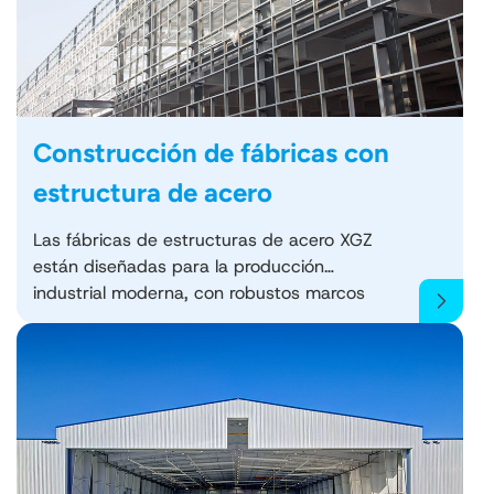
Construcción de fábricas con
estructura de acero
Las fábricas de estructuras de acero XGZ
están diseñadas para la producción
industrial moderna, con robustos marcos
de acero, amplios espacios diáfanos y
diseños personalizables. Gracias a su
rápida construcción, materiales resistentes
a la corrosión y sistemas de paredes y
techos de alta eficiencia energética,
nuestras fábricas satisfacen las
necesidades de fabricación,