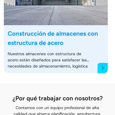
procesamiento, ensamblaje y operaciones
industriales pesadas. Ofrecemos asistencia
para la entrega e instalación a nivel
mundial.
Construcción de almacenes con
estructura de acero
Nuestros almacenes con estructura de
acero están diseñados para satisfacer las
necesidades de almacenamiento, logística
y distribución de grandes dimensiones.
Construidos con marcos de acero de alta
resistencia y revestimiento metálico
duradero, ofrecen protección fiable,
construcción rápida y un espacio rentable
¿Por qué trabajar con nosotros?
para aplicaciones industriales, comerciales
Contamos con un equipo profesional de alta
y de almacenamiento en frío. Disponemos
calidad que abarca planificación, arquitectura,