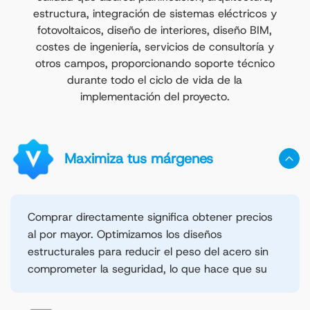
de tamaños personalizados, sistemas de
estructura, integración de sistemas eléctricos y
aislamiento, ventilación y soluciones de
fotovoltaicos, diseño de interiores, diseño BIM,
muelles de carga para adaptarnos a las
costes de ingeniería, servicios de consultoría y
diferentes necesidades de almacenamiento
otros campos, proporcionando soporte técnico
y mejorar la eficiencia operativa.
durante todo el ciclo de vida de la
implementación del proyecto.
Maximiza tus márgenes
Comprar directamente significa obtener precios
al por mayor. Optimizamos los diseños
estructurales para reducir el peso del acero sin
comprometer la seguridad, lo que hace que su
oferta sea más competitiva.